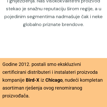
i gniježđenja. Naš visokokvalitetni proizvod
stekao je snažnu reputaciju širom regije, a u
pojedinim segmentima nadmašuje čak i neke
globalno priznate brendove.
Godine 2012. postali smo ekskluzivni
certificirani distributeri i instalateri proizvoda
kompanije
Bird-X
iz
Chicago
, nudeći kompletan
asortiman rješenja ovog renomiranog
proizvođača.