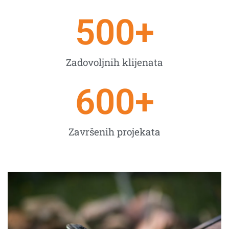
500
+
Zadovoljnih klijenata
600
+
Završenih projekata