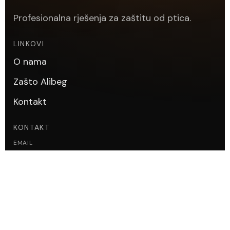
Profesionalna rješenja za zaštitu od ptica.
LINKOVI
O nama
Zašto Alibeg
Kontakt
KONTAKT
EMAIL
info@alibeg.ba
TELEFON
+387 61 770 100
ADRESA
Tvornička, 71210 Ilidža