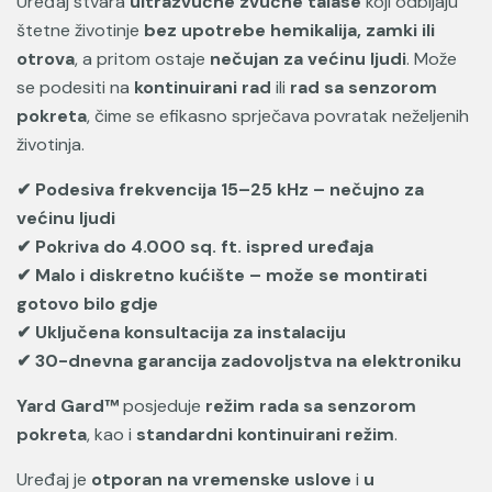
Uređaj stvara
ultrazvučne zvučne talase
koji odbijaju
štetne životinje
bez upotrebe hemikalija, zamki ili
otrova
, a pritom ostaje
nečujan za većinu ljudi
. Može
se podesiti na
kontinuirani rad
ili
rad sa senzorom
pokreta
, čime se efikasno sprječava povratak neželjenih
životinja.
✔ Podesiva frekvencija 15–25 kHz – nečujno za
većinu ljudi
✔ Pokriva do 4.000 sq. ft. ispred uređaja
✔ Malo i diskretno kućište – može se montirati
gotovo bilo gdje
✔ Uključena konsultacija za instalaciju
✔ 30-dnevna garancija zadovoljstva na elektroniku
Yard Gard™
posjeduje
režim rada sa senzorom
pokreta
, kao i
standardni kontinuirani režim
.
Uređaj je
otporan na vremenske uslove
i
u