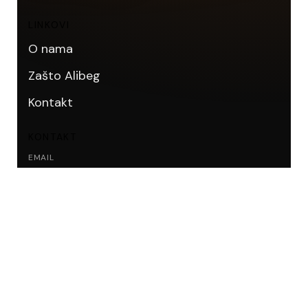
LINKOVI
O nama
Zašto Alibeg
Kontakt
KONTAKT
EMAIL
info@alibeg.ba
TELEFON
+387 61 770 100
ADRESA
Tvornička, 71210 Ilidža
Sva prava zadržana © 2026.